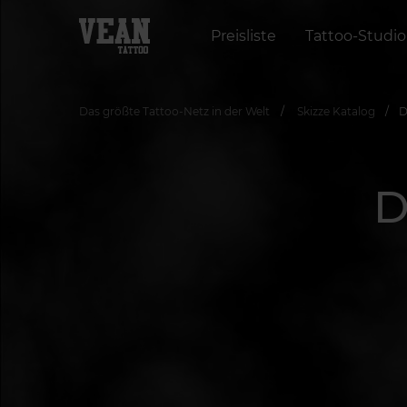
Preisliste
Tattoo-Studio
Das größte Tattoo-Netz in der Welt
Skizze Katalog
D
D