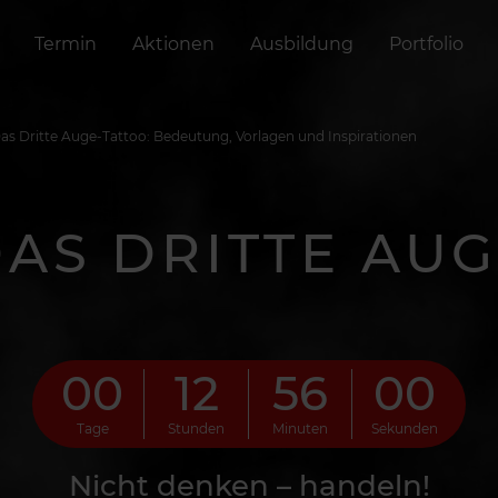
Termin
Aktionen
Ausbildung
Portfolio
as Dritte Auge-Tattoo: Bedeutung, Vorlagen und Inspirationen
AS DRITTE AU
00
12
55
58
Tage
Stunden
Minuten
Sekunden
Nicht denken – handeln!