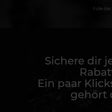
Fülle das
Sichere dir j
Rabat
Ein paar Klick
gehört d