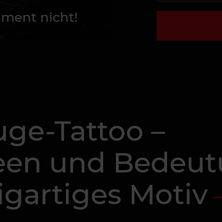
ment nicht!
uge-Tattoo –
deen und Bedeu
zigartiges Motiv