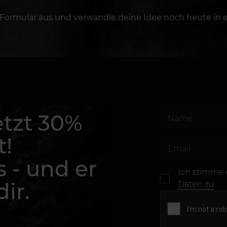
 Formular aus und verwandle deine Idee noch heute in e
etzt 30%
t!
s - und er
Ich stimme
ir.
Daten zu