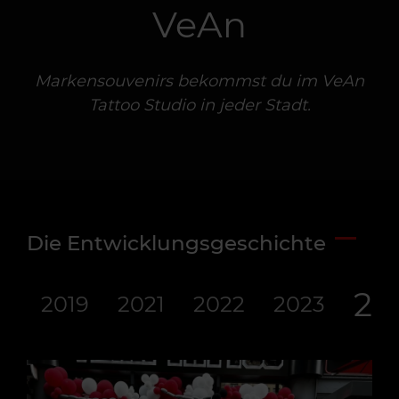
VeAn
VeAn
VeAn
VeAn
VeAn
VeAn
VeAn
VeAn
VeAn
VeAn
VeAn
Markensouvenirs bekommst du im VeAn
Tattoo Studio in jeder Stadt.
Die Entwicklungsgeschichte
20
2019
2021
2022
2023