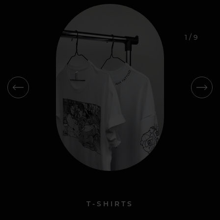
1
/
9
T-SHIRTS
T-SHIRTS