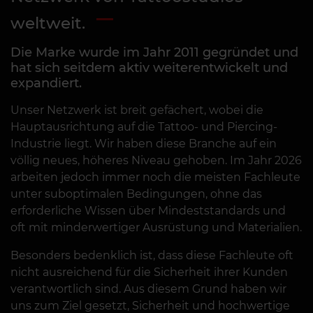
selbstständige Buchung über die
weltweit.
App oder Ihr Kundenkonto!
Die Marke wurde im Jahr 2011 gegründet und
hat sich seitdem aktiv weiterentwickelt und
Mehr
expandiert.
Unser Netzwerk ist breit gefächert, wobei die
Hauptausrichtung auf die Tattoo- und Piercing-
1
2
3
4
5
Industrie liegt. Wir haben diese Branche auf ein
völlig neues, höheres Niveau gehoben. Im Jahr 2026
arbeiten jedoch immer noch die meisten Fachleute
unter suboptimalen Bedingungen, ohne das
erforderliche Wissen über Mindeststandards und
oft mit minderwertiger Ausrüstung und Materialien.
Besonders bedenklich ist, dass diese Fachleute oft
nicht ausreichend für die Sicherheit ihrer Kunden
verantwortlich sind. Aus diesem Grund haben wir
uns zum Ziel gesetzt, Sicherheit und hochwertige