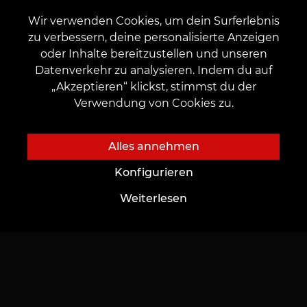
Katalog
Wichtiges
Wir verwenden Cookies, um dein Surferlebnis
Tätowierer finden
Impressum/Datenschutz
zu verbessern, deine personalisierte Anzeigen
oder Inhalte bereitzustellen und unseren
Portfolio
AGB
Datenverkehr zu analysieren. Indem du auf
Top-Tattoos
Regelung zur Anwendung von Aktionen, Rabatten und VEAN COINS
„Akzeptieren“ klickst, stimmst du der
Verwendung von Cookies zu.
Alles annehmen
Konfigurieren
KONTAKT
Kontaktieren Sie uns:
customers@vean-tattoo.de
Weiterlesen
Zusammenarbeit:
marketing.veantattoo@gmail.com
Beschwerden und Vorschläge:
complaints@vean-tattoo.com
Rufen Sie uns an oder mailen Sie uns für eine kostenlose Beratung::
+49 305 201 51 35