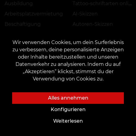
Ausbildung
Tattoo-schriftarten online
Arbeitsplatzvermietung
AI-Skizzen
Beschäftigung
Autoren-Skizzen
Skizze Katalog
Wir verwenden Cookies, um dein Surferlebnis
Blog
Dienstleistungen
zu verbessern, deine personalisierte Anzeigen
Tattoo
Termin
oder Inhalte bereitzustellen und unseren
Datenverkehr zu analysieren. Indem du auf
Piercing
Zahlung
„Akzeptieren“ klickst, stimmst du der
Permanent Make-up
Vorauszahlung
Verwendung von Cookies zu.
Feedback hinterlassen
Alles annehmen
Katalog
Wichtiges
Konfigurieren
Tätowierer finden
Impressum/Datenschutz
Weiterlesen
Portfolio
AGB
Top-Tattoos
Regelung zur Anwendung von Aktionen, Rabatten und VEAN COINS