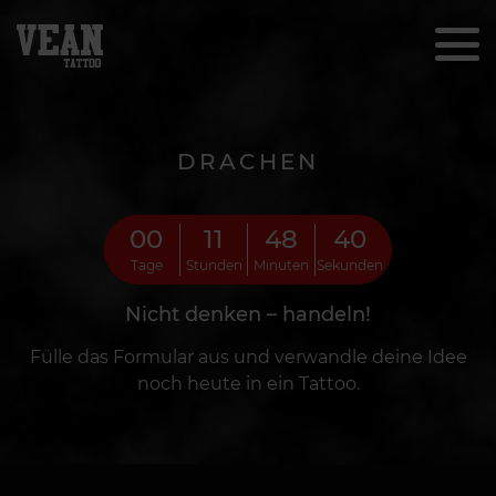
DRACHEN
00
11
48
39
Tage
Stunden
Minuten
Sekunden
Nicht denken – handeln!
Fülle das Formular aus und verwandle deine Idee
noch heute in ein Tattoo.