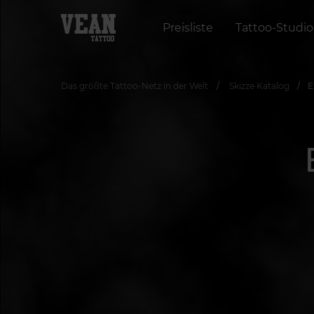
Preisliste
Tattoo-Studio
Das größte Tattoo-Netz in der Welt
Skizze Katalog
E