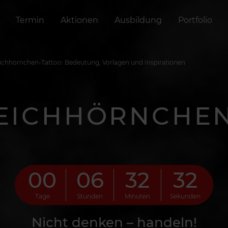
Termin
Aktionen
Ausbildung
Portfolio
ichhörnchen-Tattoo: Bedeutung, Vorlagen und Inspirationen
EICHHÖRNCHE
00
06
32
29
Tage
Stunden
Minuten
Sekunden
Nicht denken – handeln!