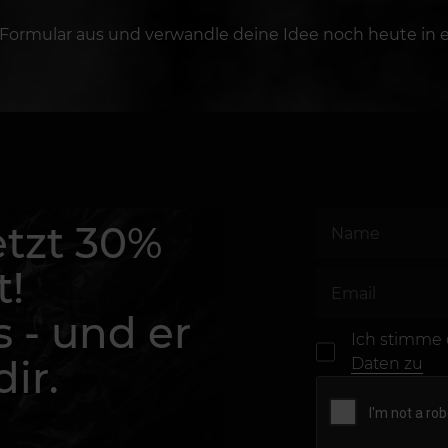
 Formular aus und verwandle deine Idee noch heute in e
etzt 30%
t!
s - und er
Ich stimme
ir.
Daten zu