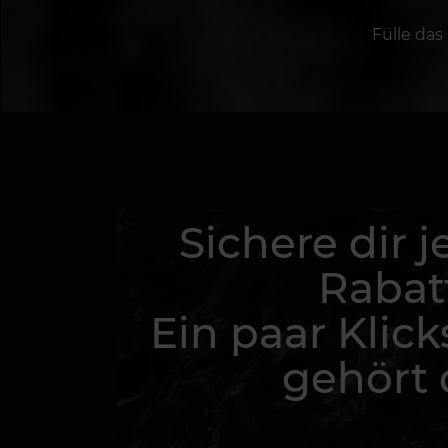
Fülle das
Sichere dir j
Rabat
Ein paar Klick
gehört d