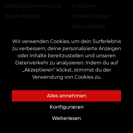
Arbeitsplatzvermietung
AI-Skizzen
Beschäftigung
Autoren-Skizzen
Skizze Katalog
Blog
Dienstleistungen
Wir verwenden Cookies, um dein Surferlebnis
Tattoo
Termin
zu verbessern, deine personalisierte Anzeigen
oder Inhalte bereitzustellen und unseren
Piercing
Zahlung
Datenverkehr zu analysieren. Indem du auf
Permanent Make-up
Vorauszahlung
„Akzeptieren“ klickst, stimmst du der
Feedback hinterlassen
Verwendung von Cookies zu.
Katalog
Wichtiges
Alles annehmen
Tätowierer finden
Impressum/Datenschutz
Konfigurieren
Portfolio
AGB
Weiterlesen
Top-Tattoos
Regelung zur Anwendung von Aktionen, Rabatten und VEAN COINS