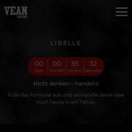
LIBELLE
00
00
35
30
Tage
Stunden
Minuten
Sekunden
Nicht denken – handeln!
Fülle das Formular aus und verwandle deine Idee
noch heute in ein Tattoo.