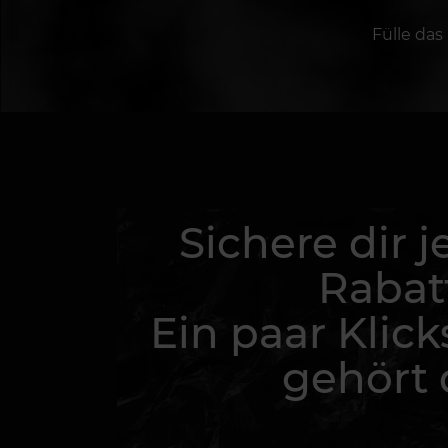
Fülle das
Sichere dir j
Rabat
Ein paar Klick
gehört d