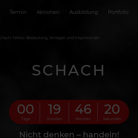
Termin
Aktionen
Ausbildung
Portfolio
chach-Tattoo: Bedeutung, Vorlagen und Inspirationen
SCHACH
00
19
46
17
Tage
Stunden
Minuten
Sekunden
Nicht denken – handeln!