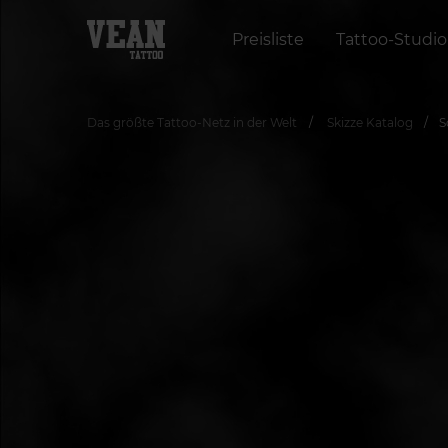
Preisliste
Tattoo-Studio
Das größte Tattoo-Netz in der Welt
Skizze Katalog
S