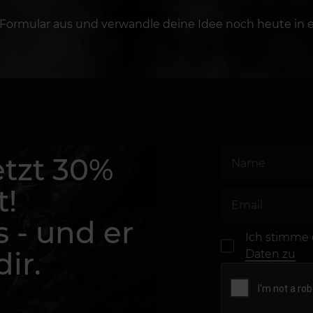
 Formular aus und verwandle deine Idee noch heute in e
etzt 30%
t!
s - und er
Ich stimme
ir.
Daten zu