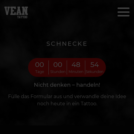
SCHNECKE
00
00
48
52
Tage
Stunden
Minuten
Sekunden
Nicht denken – handeln!
Fülle das Formular aus und verwandle deine Idee
noch heute in ein Tattoo.