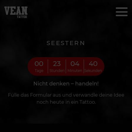
SEESTERN
00
23
04
39
Tage
Stunden
Minuten
Sekunden
Nicht denken – handeln!
Fülle das Formular aus und verwandle deine Idee
noch heute in ein Tattoo.