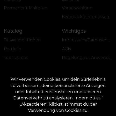
Permanent Make-up
Vorauszahlung
Feedback hinterlassen
Katalog
Wichtiges
Tätowierer finden
Impressum/Datenschutz
Portfolio
AGB
Top-Tattoos
Regelung zur Anwendung von Aktionen, Rabatten und VEAN COINS
Wir verwenden Cookies, um dein Surferlebnis
zu verbessern, deine personalisierte Anzeigen
oder Inhalte bereitzustellen und unseren
KONTAKT
Datenverkehr zu analysieren. Indem du auf
Kontaktieren Sie uns:
customers@vean-tattoo.de
„Akzeptieren“ klickst, stimmst du der
Zusammenarbeit:
marketing.veantattoo@gmail.com
Verwendung von Cookies zu.