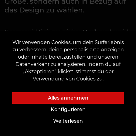
Größe, sondern auch in Bezug auf
das Design zu wählen.
Genauso wichtig ist es bei einer Maniküre, dass sich
die Details ergänzen und miteinander harmonieren.
Wir verwenden Cookies, um dein Surferlebnis
Piercing ist seit vielen Jahren eine beliebte
zu verbessern, deine personalisierte Anzeigen
Modedienstleistung. Es ist seit langer Zeit Tradition,
oder Inhalte bereitzustellen und unseren
dass die Menschen ihren Körper mit verschiedenen
Datenverkehr zu analysieren. Indem du auf
Piercings schmücken, und einige Stämme
„Akzeptieren“ klickst, stimmst du der
demonstrieren auf diese Weise noch immer die
Verwendung von Cookies zu.
Traditionen ihres Volkes. Anhand des speziellen
Piercings kann man erkennen, welchem Stamm
eine Person angehört.
Alles annehmen
Die heutige Dienstleistung der Körpermodifikation
Konfigurieren
hat keine besondere Bedeutung, sondern dient
Weiterlesen
eher der Schönheit der Ästhetik. Die Vielfalt der
Körpermodifikationen ermöglicht es jedem, die Art