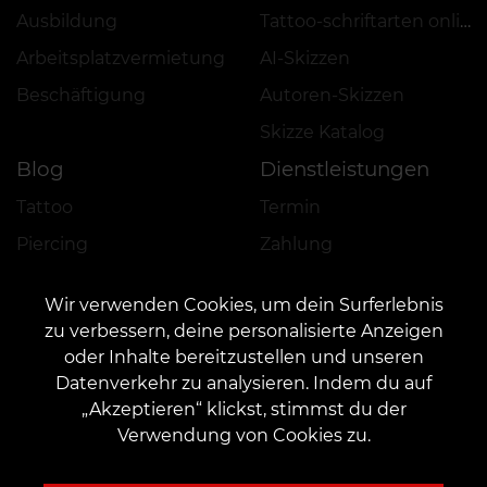
Ausbildung
Tattoo-schriftarten online
Arbeitsplatzvermietung
AI-Skizzen
Beschäftigung
Autoren-Skizzen
Skizze Katalog
Blog
Dienstleistungen
Tattoo
Termin
Piercing
Zahlung
Permanent Make-up
Vorauszahlung
Wir verwenden Cookies, um dein Surferlebnis
Feedback hinterlassen
zu verbessern, deine personalisierte Anzeigen
oder Inhalte bereitzustellen und unseren
Katalog
Wichtiges
Datenverkehr zu analysieren. Indem du auf
„Akzeptieren“ klickst, stimmst du der
Tätowierer finden
Impressum/Datenschutz
Verwendung von Cookies zu.
Portfolio
AGB