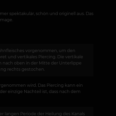
mer spektakulär, schön und originell aus. Das
 Image.
es Zahnfleisches vorgenommen, um den
t und vertikales Piercing. Die vertikale
n nach oben in der Mitte der Unterlippe
ung rechts gestochen.
 vorgenommen wird. Das Piercing kann ein
der einzige Nachteil ist, dass nach dem
ner langen Periode der Heilung des Kanals