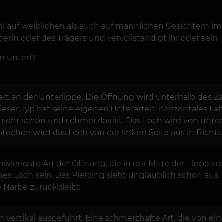
l auf weiblichen als auch auf männlichen Gesichtern im
gerin oder des Trägers und vervollständigt ihr oder sein
on unten?
ichart an der Unterlippe. Die Öffnung wird unterhalb d
ser Typ hat seine eigenen Unterarten: horizontales Labre
ie sehr schön und schmerzlos ist. Das Loch wird von unte
techen wird das Loch von der linken Seite aus in Richt
hwierigste Art der Öffnung, die in der Mitte der Lippe
es Loch sein. Das Piercing sieht unglaublich schön aus, 
 Narbe zurückbleibt.
h vertikal ausgeführt. Eine schmerzhafte Art, die von ei