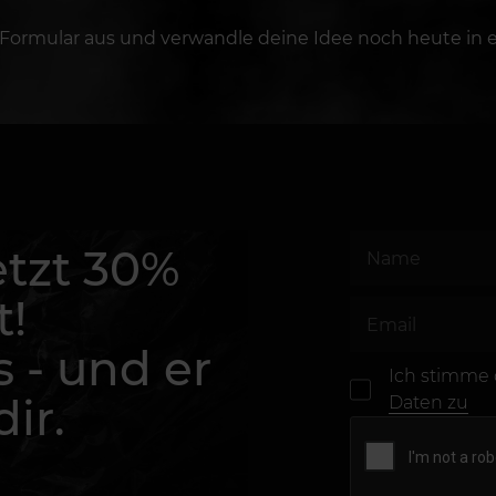
 Formular aus und verwandle deine Idee noch heute in e
etzt 30%
t!
s - und er
Ich stimme
ir.
Daten zu