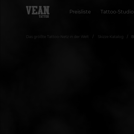
Preisliste
Tattoo-Studio
Das größte Tattoo-Netz in der Welt
Skizze Katalog
B