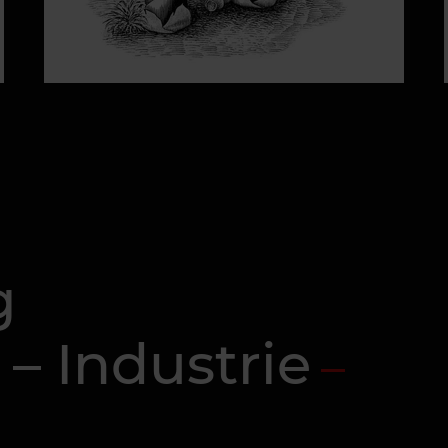
g
 – Industrie