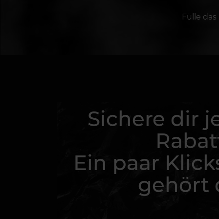
Fülle das
Sichere dir j
Rabat
Ein paar Klick
gehört d