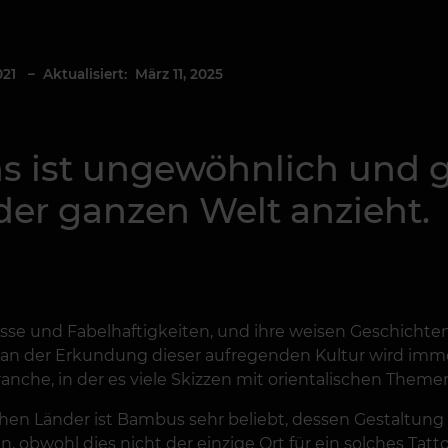
021
– Aktualisiert: März 11, 2025
ns ist ungewöhnlich und 
der ganzen Welt anzieht.
e und Fabelhaftigkeiten, und ihre weisen Geschichten si
e an der Erkundung dieser aufregenden Kultur wird imme
anche, in der es viele Skizzen mit orientalischen Themen
chen Länder ist Bambus sehr beliebt, dessen Gestaltung 
den, obwohl dies nicht der einzige Ort für ein solches Ta