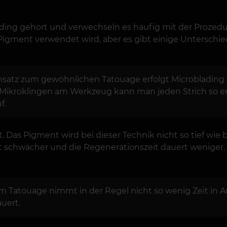
ading gehört und verwechseln es häufig mit der Proze
a Pigment verwendet wird, aber es gibt einige Unterschi
satz zum gewöhnlichen Tatouage erfolgt Microblading
ikroklingen am Werkzeug kann man jeden Strich so erstel
uf.
. Das Pigment wird bei dieser Technik nicht so tief wie
aut schwächer und die Regenerationszeit dauert wenig
m Tatouage nimmt in der Regel nicht so wenig Zeit in 
uert.