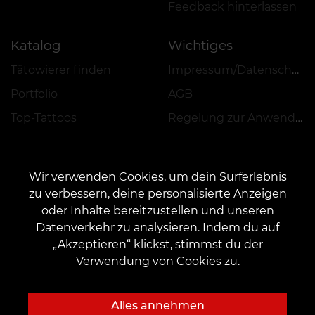
Feedback hinterlassen
Katalog
Wichtiges
Tätowierer finden
Impressum/Datenschutz
Portfolio
AGB
Top-Tattoos
Regelung zur Anwendung von Aktionen, Rabatten und VEAN COINS
Wir verwenden Cookies, um dein Surferlebnis
zu verbessern, deine personalisierte Anzeigen
oder Inhalte bereitzustellen und unseren
KONTAKT
Datenverkehr zu analysieren. Indem du auf
Kontaktieren Sie uns:
customers@vean-tattoo.de
„Akzeptieren“ klickst, stimmst du der
Zusammenarbeit:
marketing.veantattoo@gmail.com
Verwendung von Cookies zu.
Beschwerden und Vorschläge:
complaints@vean-tattoo.com
Rufen Sie uns an oder mailen Sie uns für eine kostenlose Beratung::
Alles annehmen