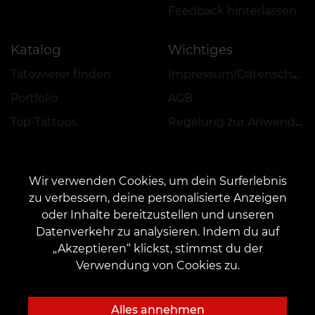
Feedback hinterlassen
Katalog
Wichtiges
Tätowierer finden
Impressum/Datenschutz
Portfolio
AGB
Top-Tattoos
Regelung zur Anwendung von Aktionen, Rabatten und VEAN COINS
Wir verwenden Cookies, um dein Surferlebnis
zu verbessern, deine personalisierte Anzeigen
oder Inhalte bereitzustellen und unseren
KONTAKT
Datenverkehr zu analysieren. Indem du auf
Kontaktieren Sie uns:
customers@vean-tattoo.de
„Akzeptieren“ klickst, stimmst du der
Zusammenarbeit:
marketing.veantattoo@gmail.com
Verwendung von Cookies zu.
Beschwerden und Vorschläge:
complaints@vean-tattoo.com
Rufen Sie uns an oder mailen Sie uns für eine kostenlose Beratung::
Alles annehmen