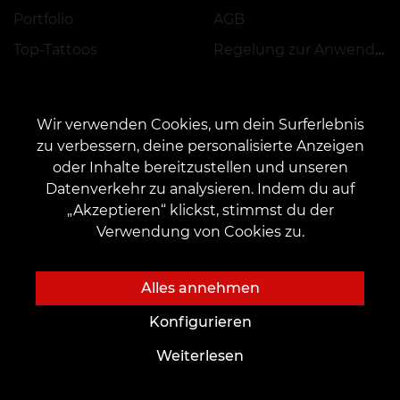
Portfolio
AGB
Top-Tattoos
Regelung zur Anwendung von Aktionen, Rabatten und VEAN COINS
Wir verwenden Cookies, um dein Surferlebnis
zu verbessern, deine personalisierte Anzeigen
oder Inhalte bereitzustellen und unseren
KONTAKT
Datenverkehr zu analysieren. Indem du auf
Kontaktieren Sie uns:
customers@vean-tattoo.de
„Akzeptieren“ klickst, stimmst du der
Zusammenarbeit:
marketing.veantattoo@gmail.com
Verwendung von Cookies zu.
Beschwerden und Vorschläge:
complaints@vean-tattoo.com
Rufen Sie uns an oder mailen Sie uns für eine kostenlose Beratung::
Alles annehmen
+49 305 201 51 35
Konfigurieren
Weiterlesen
Die Website wurde entwickelt und wird betreut
von VEAN BUSINESS GROUP