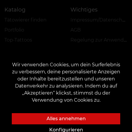
Katalog
Wichtiges
Tätowierer finden
Impressum/Datenschutz
Portfolio
AGB
Top-Tattoos
Regelung zur Anwendung von Aktionen, Rabatten und VEAN COINS
Wir verwenden Cookies, um dein Surferlebnis
zu verbessern, deine personalisierte Anzeigen
oder Inhalte bereitzustellen und unseren
KONTAKT
Datenverkehr zu analysieren. Indem du auf
Kontaktieren Sie uns:
customers@vean-tattoo.de
„Akzeptieren“ klickst, stimmst du der
Zusammenarbeit:
marketing.veantattoo@gmail.com
Verwendung von Cookies zu.
Beschwerden und Vorschläge:
complaints@vean-tattoo.com
Rufen Sie uns an oder mailen Sie uns für eine kostenlose Beratung::
Alles annehmen
+49 305 201 51 35
Konfigurieren