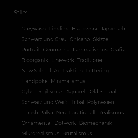
Stile:
Greywash
Fineline
Blackwork
Japanisch
Schwarz und Grau
Chicano
Skizze
Portrait
Geometrie
Farbrealismus
Grafik
Bioorganik
Linework
Traditionell
New School
Abstraktion
Lettering
Handpoke
Minimalismus
Cyber-Sigilismus
Aquarell
Old School
Schwarz und Weiß
Tribal
Polynesien
Thrash Polka
Neo-Traditionell
Realismus
Ornamental
Dotwork
Biomechanik
Mikrorealismus
Brutalismus