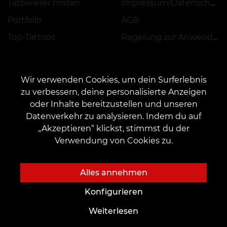
Tätowierer finden
Impressum/Datenschutz
Portfolio
AGB
Top-Tattoos
Regelung zur Anwendung von Aktionen, Rabatten und VEAN COINS
Wir verwenden Cookies, um dein Surferlebnis
zu verbessern, deine personalisierte Anzeigen
oder Inhalte bereitzustellen und unseren
KONTAKT
Datenverkehr zu analysieren. Indem du auf
Kontaktieren Sie uns:
customers@vean-tattoo.de
„Akzeptieren“ klickst, stimmst du der
Zusammenarbeit:
marketing.veantattoo@gmail.com
Verwendung von Cookies zu.
Beschwerden und Vorschläge:
complaints@vean-tattoo.com
Rufen Sie uns an oder mailen Sie uns für eine kostenlose Beratung::
Alles annehmen
+49 305 201 51 35
Konfigurieren
Weiterlesen
Die Website wurde entwickelt und wird betreut