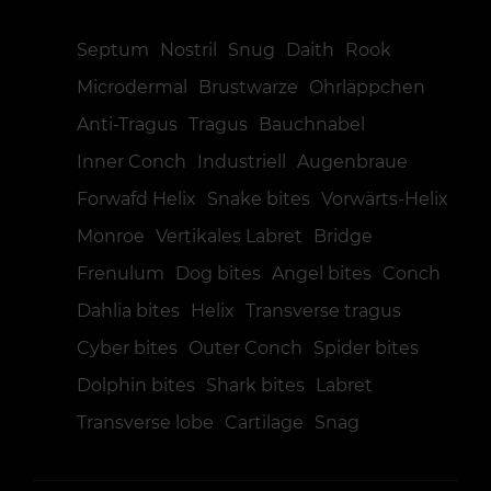
Septum
Nostril
Snug
Daith
Rook
Microdermal
Brustwarze
Ohrläppchen
Anti-Tragus
Tragus
Bauchnabel
Inner Conch
Industriell
Augenbraue
Forwafd Helix
Snake bites
Vorwärts-Helix
Monroe
Vertikales Labret
Bridge
Frenulum
Dog bites
Angel bites
Conch
Dahlia bites
Helix
Transverse tragus
Cyber bites
Outer Conch
Spider bites
Dolphin bites
Shark bites
Labret
Transverse lobe
Cartilage
Snag