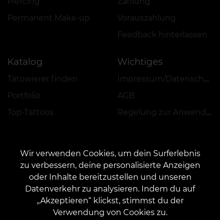
Piercing
Zahlung
Permanent Make-up
Vorauszahlung
Feedback hinterlassen
Katalog
Wichtiges
Tätowierer finden
Impressum/Datenschutz
Portfolio
AGB
Top-Tattoos
Regelung zur Anwendung von Aktionen, Rabatten und VEAN COINS
Wir verwenden Cookies, um dein Surferlebnis
zu verbessern, deine personalisierte Anzeigen
oder Inhalte bereitzustellen und unseren
KONTAKT
Datenverkehr zu analysieren. Indem du auf
Kontaktieren Sie uns:
customers@vean-tattoo.de
„Akzeptieren“ klickst, stimmst du der
Zusammenarbeit:
marketing.veantattoo@gmail.com
Verwendung von Cookies zu.