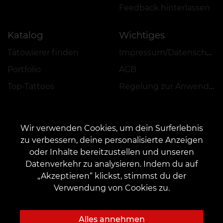
Feedback hinterlassen
Katalog
Wichtiges
Tätowierer finden
Impressum/Datenschutz
Portfolio
AGB
Top-Tattoos
Regelung zur Anwendung von Aktionen, Rabatten und VEAN COINS
Wir verwenden Cookies, um dein Surferlebnis
zu verbessern, deine personalisierte Anzeigen
oder Inhalte bereitzustellen und unseren
KONTAKT
Datenverkehr zu analysieren. Indem du auf
Kontaktieren Sie uns:
customers@vean-tattoo.de
„Akzeptieren“ klickst, stimmst du der
Zusammenarbeit:
marketing.veantattoo@gmail.com
Verwendung von Cookies zu.
Beschwerden und Vorschläge:
complaints@vean-tattoo.com
Rufen Sie uns an oder mailen Sie uns für eine kostenlose Beratung::
Alles annehmen