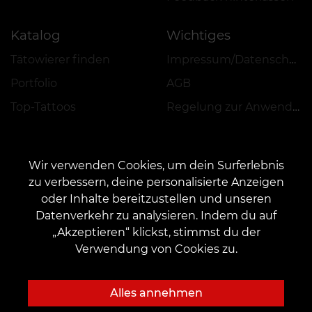
Katalog
Wichtiges
Tätowierer finden
Impressum/Datenschutz
Portfolio
AGB
Top-Tattoos
Regelung zur Anwendung von Aktionen, Rabatten und VEAN COINS
Wir verwenden Cookies, um dein Surferlebnis
zu verbessern, deine personalisierte Anzeigen
oder Inhalte bereitzustellen und unseren
KONTAKT
Datenverkehr zu analysieren. Indem du auf
Kontaktieren Sie uns:
customers@vean-tattoo.de
„Akzeptieren“ klickst, stimmst du der
Zusammenarbeit:
marketing.veantattoo@gmail.com
Verwendung von Cookies zu.
Beschwerden und Vorschläge:
complaints@vean-tattoo.com
Rufen Sie uns an oder mailen Sie uns für eine kostenlose Beratung::
Alles annehmen
+49 305 201 51 35