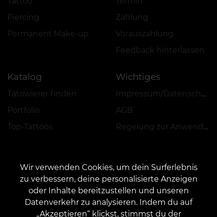
Tattoo
Termin
Piercing
Zahlung
Permanent Make-up
Vorauszahlung
Feedback hinterlassen
Katalog
Wichtiges
Tätowierer finden
Impressum/Datenschutz
Portfolio
AGB
Top-Tattoos
Regelung zur Anwendung von Aktionen, Rabatten und VEAN COINS
Wir verwenden Cookies, um dein Surferlebnis
zu verbessern, deine personalisierte Anzeigen
oder Inhalte bereitzustellen und unseren
KONTAKT
Datenverkehr zu analysieren. Indem du auf
Kontaktieren Sie uns:
customers@vean-tattoo.de
„Akzeptieren“ klickst, stimmst du der