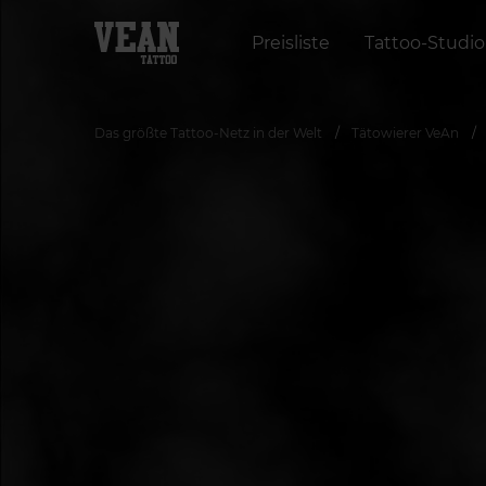
Preisliste
Tattoo-Studio
Das größte Tattoo-Netz in der Welt
Tätowierer VeAn