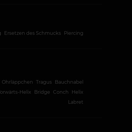
g
Ersetzen des Schmucks
Piercing
Ohrläppchen
Tragus
Bauchnabel
orwärts-Helix
Bridge
Conch
Helix
Labret