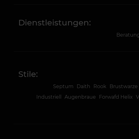
Dienstleistungen:
Beratun
Stile:
Septum
Daith
Rook
Brustwarze
Industriell
Augenbraue
Forwafd Helix
V