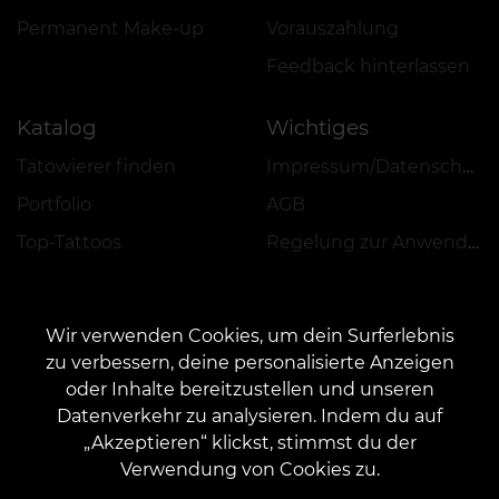
Permanent Make-up
Vorauszahlung
Feedback hinterlassen
Katalog
Wichtiges
Tätowierer finden
Impressum/Datenschutz
Portfolio
AGB
Top-Tattoos
Regelung zur Anwendung von Aktionen, Rabatten und VEAN COINS
Wir verwenden Cookies, um dein Surferlebnis
zu verbessern, deine personalisierte Anzeigen
oder Inhalte bereitzustellen und unseren
KONTAKT
Datenverkehr zu analysieren. Indem du auf
Kontaktieren Sie uns:
customers@vean-tattoo.de
„Akzeptieren“ klickst, stimmst du der
Zusammenarbeit:
marketing.veantattoo@gmail.com
Verwendung von Cookies zu.
Beschwerden und Vorschläge:
complaints@vean-tattoo.com