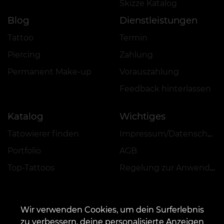
Skizze Katalog
Blog
Dienstleistungen
Tattoo
Termin
Piercing
Zahlung
Permanent Make-up
Vorauszahlung
Feedback hinterlassen
Katalog
Wichtiges
Tätowierer finden
Impressum/Datenschutz
Portfolio
AGB
Top-Tattoos
Regelung zur Anwendung von Aktionen, Rabatten und VEAN COINS
Wir verwenden Cookies, um dein Surferlebnis
zu verbessern, deine personalisierte Anzeigen