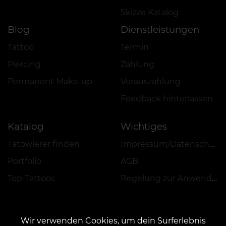
Skizze Katalog
Blog
Dienstleistungen
Tattoo
Termin
Piercing
Zahlung
Permanent Make-up
Vorauszahlung
Feedback hinterlassen
Katalog
Wichtiges
Tätowierer finden
Impressum/Datenschutz
Portfolio
AGB
Top-Tattoos
Regelung zur Anwendung von Aktionen, Rabatten und VEAN COINS
Wir verwenden Cookies, um dein Surferlebnis