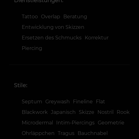
Dienstleistungen:
Tattoo
Overlap
Beratung
Entwicklung von Skizzen
Ersetzen des Schmucks
Korrektur
Piercing
Stile:
Septum
Greywash
Fineline
Flat
Blackwork
Japanisch
Skizze
Nostril
Rook
Microdermal
Intim-Piercings
Geometrie
Ohrläppchen
Tragus
Bauchnabel