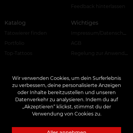
Feedback hinterlassen
Katalog
Wichtiges
Tätowierer finden
Impressum/Datenschutz
Portfolio
AGB
Top-Tattoos
Regelung zur Anwendung von Aktionen, Rabatten und VEAN COINS
Wir verwenden Cookies, um dein Surferlebnis
zu verbessern, deine personalisierte Anzeigen
oder Inhalte bereitzustellen und unseren
KONTAKT
Datenverkehr zu analysieren. Indem du auf
Kontaktieren Sie uns:
customers@vean-tattoo.de
„Akzeptieren“ klickst, stimmst du der
Zusammenarbeit:
marketing.veantattoo@gmail.com
Verwendung von Cookies zu.
Beschwerden und Vorschläge:
complaints@vean-tattoo.com
Rufen Sie uns an oder mailen Sie uns für eine kostenlose Beratung::
Alles annehmen