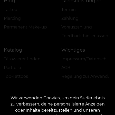
Blog
Dienstleistungen
Tattoo
Termin
Piercing
Zahlung
Permanent Make-up
Vorauszahlung
Feedback hinterlassen
Katalog
Wichtiges
Tätowierer finden
Impressum/Datenschutz
Portfolio
AGB
Top-Tattoos
Regelung zur Anwendung von Aktionen, Rabatten und VEAN COINS
Wir verwenden Cookies, um dein Surferlebnis
zu verbessern, deine personalisierte Anzeigen
oder Inhalte bereitzustellen und unseren
KONTAKT