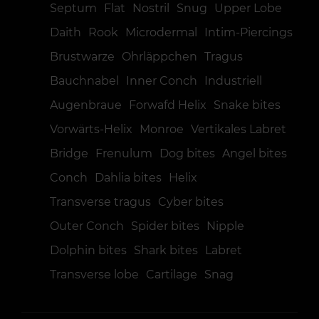
Septum
Flat
Nostril
Snug
Upper Lobe
Daith
Rook
Microdermal
Intim-Piercings
Brustwarze
Ohrläppchen
Tragus
Bauchnabel
Inner Conch
Industriell
Augenbraue
Forwafd Helix
Snake bites
Vorwärts-Helix
Monroe
Vertikales Labret
Bridge
Frenulum
Dog bites
Angel bites
Conch
Dahlia bites
Helix
Transverse tragus
Cyber bites
Outer Conch
Spider bites
Nipple
Dolphin bites
Shark bites
Labret
Transverse lobe
Cartilage
Snag