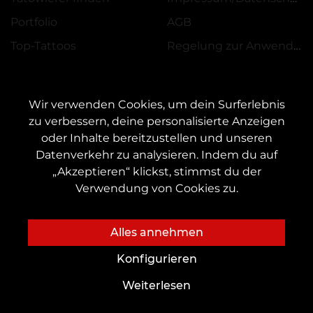
Portfolio
AGB
Top-Tattoos
Regelung zur Anwendung von Aktionen, Rabatten und VEAN COINS
Wir verwenden Cookies, um dein Surferlebnis
zu verbessern, deine personalisierte Anzeigen
oder Inhalte bereitzustellen und unseren
KONTAKT
Datenverkehr zu analysieren. Indem du auf
Kontaktieren Sie uns:
customers@vean-tattoo.de
„Akzeptieren“ klickst, stimmst du der
Zusammenarbeit:
marketing.veantattoo@gmail.com
Verwendung von Cookies zu.
Beschwerden und Vorschläge:
complaints@vean-tattoo.com
Rufen Sie uns an oder mailen Sie uns für eine kostenlose Beratung::
Alles annehmen
+49 305 201 51 35
Konfigurieren
Weiterlesen
Die Website wurde entwickelt und wird betreut
von VEAN BUSINESS GROUP