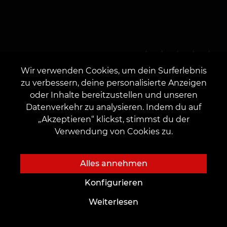
Informationen zu Artikel
Wir verwenden Cookies, um dein Surferlebnis
4,48
☆
20
Stimmen
Schätzen
zu verbessern, deine personalisierte Anzeigen
oder Inhalte bereitzustellen und unseren
Datenverkehr zu analysieren. Indem du auf
„Akzeptieren“ klickst, stimmst du der
Verwendung von Cookies zu.
Skizzen-Qualität
Alles annehmen
4,67
☆
12
Stimmen
Schätzen
Konfigurieren
Weiterlesen