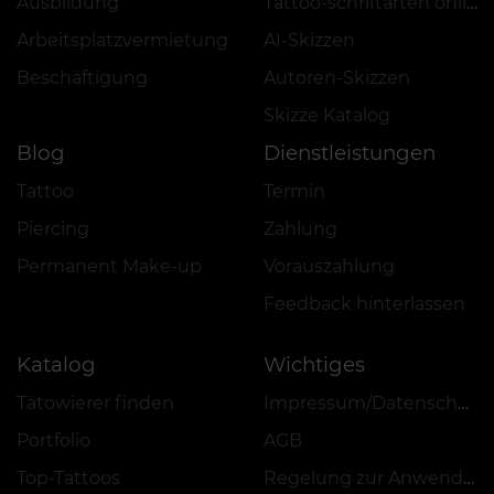
Ausbildung
Tattoo-schriftarten online
Arbeitsplatzvermietung
AI-Skizzen
Beschäftigung
Autoren-Skizzen
Skizze Katalog
Blog
Dienstleistungen
Tattoo
Termin
Piercing
Zahlung
Permanent Make-up
Vorauszahlung
Feedback hinterlassen
Katalog
Wichtiges
Tätowierer finden
Impressum/Datenschutz
Portfolio
AGB
Top-Tattoos
Regelung zur Anwendung von Aktionen, Rabatten und VEAN COINS