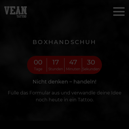
BOXHANDSCHUH
00
17
47
28
Tage
Stunden
Minuten
Sekunden
Nicht denken – handeln!
Fülle das Formular aus und verwandle deine Idee
noch heute in ein Tattoo.