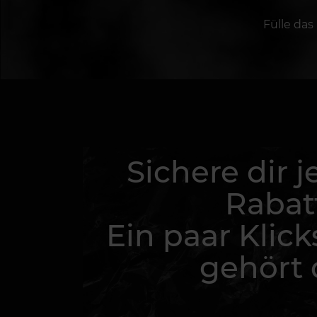
Fülle das
Sichere dir j
Rabat
Ein paar Klick
gehört d