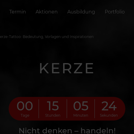
Termin
Aktionen
Ausbildung
Portfolio
erze-Tattoo: Bedeutung, Vorlagen und Inspirationen
KERZE
00
15
05
21
Tage
Stunden
Minuten
Sekunden
Nicht denken – handeln!