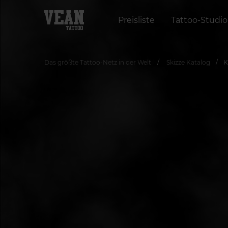
Preisliste
Tattoo-Studio
Das größte Tattoo-Netz in der Welt
Skizze Katalog
K