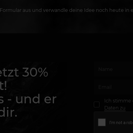
 Formular aus und verwandle deine Idee noch heute in e
etzt 30%
t!
s - und er
Ich stimme
ir.
Daten zu