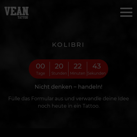
KOLIBRI
00
20
22
41
Tage
Stunden
Minuten
Sekunden
Nicht denken – handeln!
Fülle das Formular aus und verwandle deine Idee
noch heute in ein Tattoo.