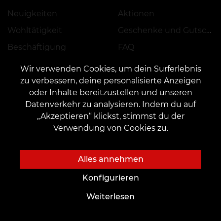
Neuigkeiten
Aktionen
Wohltätigkeit
Geschenke und Gutscheine
Beschäftigung
FAQ
Partnerschaft
Pflege
Wir verwenden Cookies, um dein Surferlebnis
zu verbessern, deine personalisierte Anzeigen
oder Inhalte bereitzustellen und unseren
Datenverkehr zu analysieren. Indem du auf
Tattoo-Ideen
Für angehende Meister
„Akzeptieren“ klickst, stimmst du der
Ausbildung
Tattoo-schriftarten online
Verwendung von Cookies zu.
Arbeitsplatzvermietung
AI-Skizzen
Beschäftigung
Autoren-Skizzen
Alles annehmen
Skizze Katalog
Konfigurieren
Blog
Dienstleistungen
Weiterlesen
Tattoo
Termin