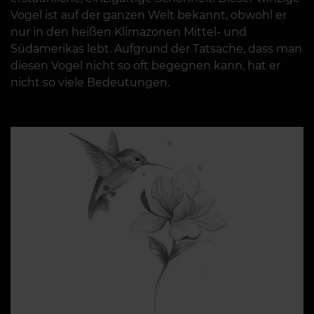
Vogel ist auf der ganzen Welt bekannt, obwohl er
nur in den heißen Klimazonen Mittel- und
Südamerikas lebt. Aufgrund der Tatsache, dass man
diesen Vogel nicht so oft begegnen kann, hat er
nicht so viele Bedeutungen.