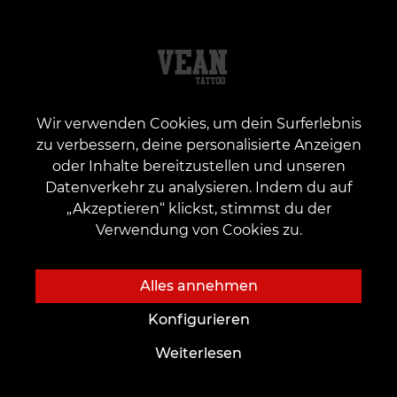
Wir verwenden Cookies, um dein Surferlebnis
zu verbessern, deine personalisierte Anzeigen
Über uns
Für Kunden
oder Inhalte bereitzustellen und unseren
Datenverkehr zu analysieren. Indem du auf
Über uns
Karten und Boni
„Akzeptieren“ klickst, stimmst du der
Tattoo-Studio
Preisliste
Verwendung von Cookies zu.
Neuigkeiten
Aktionen
Wohltätigkeit
Geschenke und Gutscheine
Alles annehmen
Beschäftigung
FAQ
Konfigurieren
Partnerschaft
Pflege
Weiterlesen