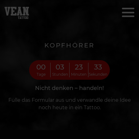
KOPFHÖRER
00
03
23
31
Tage
Stunden
Minuten
Sekunden
Nicht denken – handeln!
Fülle das Formular aus und verwandle deine Idee
noch heute in ein Tattoo.