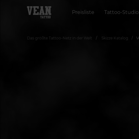
Preisliste
Tattoo-Studio
Das größte Tattoo-Netz in der Welt
Skizze Katalog
V