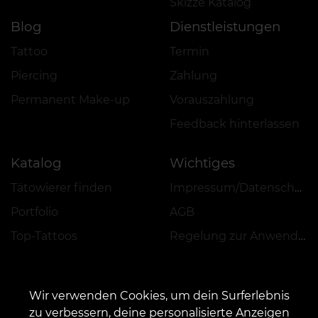
Skizze Katalog
Blog
Dienstleistungen
Tattoo
Termin
Piercing
Zahlung
Permanent Make-up
Vorauszahlung
Feedback hinterlassen
Katalog
Wichtiges
Tätowierer finden
Impressum/Datenschutz
Portfolio
AGB
Top-Tattoos
Regelung zur Anwendung von Aktionen, Rabatten und VEAN COINS
Wir verwenden Cookies, um dein Surferlebnis
zu verbessern, deine personalisierte Anzeigen