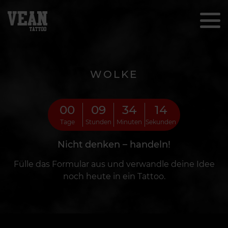
WOLKE
00
09
34
12
Tage
Stunden
Minuten
Sekunden
Nicht denken – handeln!
Fülle das Formular aus und verwandle deine Idee
noch heute in ein Tattoo.