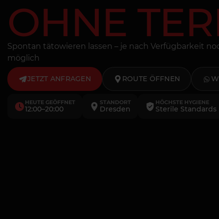
OHNE TER
Spontan tätowieren lassen – je nach Verfügbarkeit n
möglich
JETZT ANFRAGEN
ROUTE ÖFFNEN
W
HEUTE GEÖFFNET
STANDORT
HÖCHSTE HYGIENE
12:00–20:00
Dresden
Sterile Standards