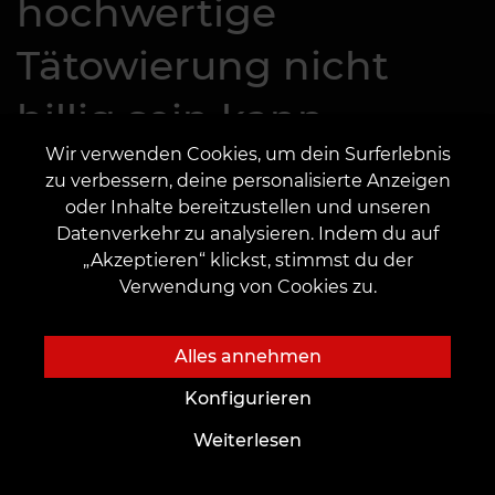
hochwertige
Tätowierung nicht
billig sein kann
Wir verwenden Cookies, um dein Surferlebnis
zu verbessern, deine personalisierte Anzeigen
Wenn es um Tätowierungen geht,
oder Inhalte bereitzustellen und unseren
ist der Preis kein Zeichen für die
Datenverkehr zu analysieren. Indem du auf
Gier des Tätowierers, sondern eine
„Akzeptieren“ klickst, stimmst du der
Verwendung von Cookies zu.
Garantie für Qualität und
Sicherheit.
Alles annehmen
Konfigurieren
Im Preis einer Tätowierung enthalten sind:
Weiterlesen