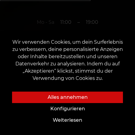
Mo - Sa
11:00
–
19:00
Wir verwenden Cookies, um dein Surferlebnis
+49 1520 2997788
zu verbessern, deine personalisierte Anzeigen
oder Inhalte bereitzustellen und unseren
Datenverkehr zu analysieren. Indem du auf
Die Stadt Wolfenbüttel
„Akzeptieren“ klickst, stimmst du der
Verwendung von Cookies zu.
Krambuden 17, 38300
Eröffnungsdatum: 15. August 2022
Alles annehmen
Konfigurieren
Weiterlesen