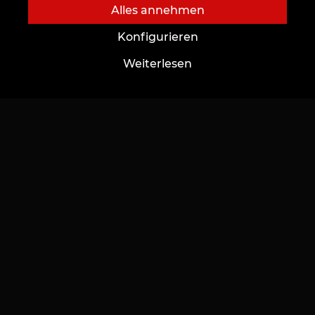
Alles annehmen
Über uns
Karten und Boni
Konfigurieren
Tattoo-Studio
Preisliste
Weiterlesen
Neuigkeiten
Aktionen
Wohltätigkeit
Geschenke und Gutscheine
Beschäftigung
FAQ
Partnerschaft
Pflege
Tattoo-Ideen
Für angehende Meister
Ausbildung
Tattoo-schriftarten online
Arbeitsplatzvermietung
AI-Skizzen
Beschäftigung
Autoren-Skizzen
Skizze Katalog