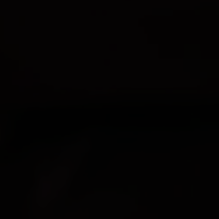
Wir verwenden Cookies, um dein Surferlebnis
zu verbessern, deine personalisierte Anzeigen
oder Inhalte bereitzustellen und unseren
Datenverkehr zu analysieren. Indem du auf
„Akzeptieren“ klickst, stimmst du der
Verwendung von Cookies zu.
Alles annehmen
Konfigurieren
Weiterlesen