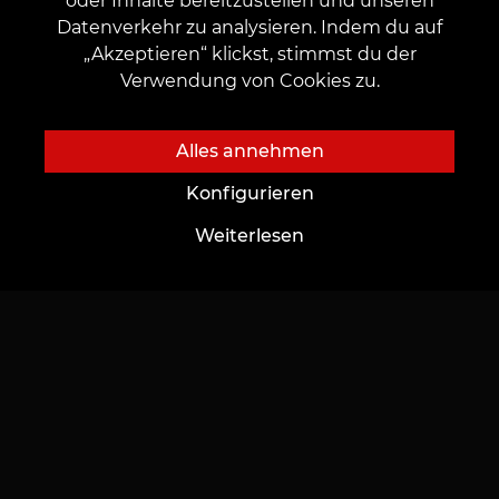
oder Inhalte bereitzustellen und unseren
Beschäftigung
Autoren-Skizzen
Datenverkehr zu analysieren. Indem du auf
Skizze Katalog
„Akzeptieren“ klickst, stimmst du der
Verwendung von Cookies zu.
Blog
Dienstleistungen
Tattoo
Termin
Alles annehmen
Piercing
Zahlung
Konfigurieren
Permanent Make-up
Vorauszahlung
Weiterlesen
Feedback hinterlassen
Katalog
Wichtiges
Tätowierer finden
Impressum/Datenschutz
Portfolio
AGB
Top-Tattoos
Regelung zur Anwendung von Aktionen, Rabatten und VEAN COINS