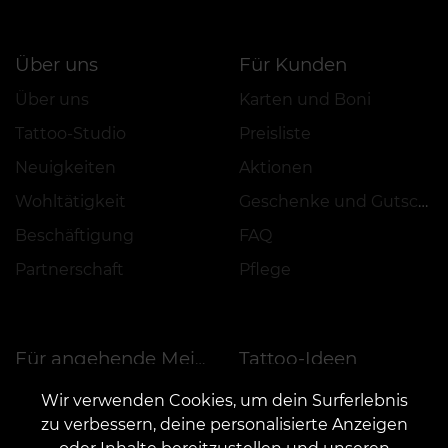
Über uns
Für Kunden
Über uns
Karten und Boni
Tattoo-Studio
Preisliste
Neuigkeiten
Aktionen
Wohltätigkeit
Geschenke und Gutscheine
Beschäftigung
FAQ
Partnerschaft
Pflege
Tattoo-Ideen
Für angehende Meister
Ausbildung
Tattoo-schriftarten online
Wir verwenden Cookies, um dein Surferlebnis
zu verbessern, deine personalisierte Anzeigen
Arbeitsplatzvermietung
AI-Skizzen