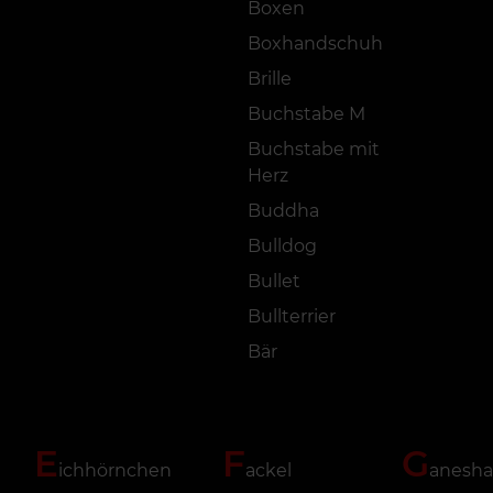
Boxen
Boxhandschuh
Brille
Buchstabe M
Buchstabe mit
Herz
Buddha
Bulldog
Bullet
Bullterrier
Bär
E
F
G
ichhörnchen
ackel
anesha