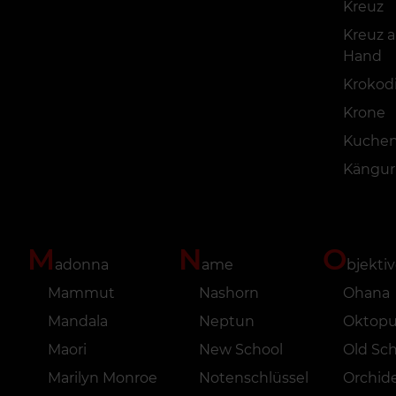
Kreuz
Kreuz a
Hand
Krokodi
Krone
Kuche
Kängur
M
N
O
adonna
ame
bjektiv
Mammut
Nashorn
Ohana
Mandala
Neptun
Oktopu
Maori
New School
Old Sc
Marilyn Monroe
Notenschlüssel
Orchid