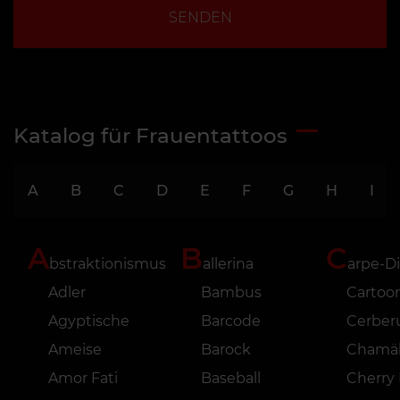
SENDEN
Katalog für Frauentattoos
A
B
C
D
E
F
G
H
I
A
B
C
bstraktionismus
allerina
arpe-D
Adler
Bambus
Cartoo
Agyptische
Barcode
Cerber
Ameise
Barock
Chamä
Amor Fati
Baseball
Cherry