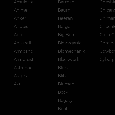
Amulette
Batman
Cheshi
Anime
Baum
Chican
Anker
Beeren
Chimär
Anubis
Berge
Choch
Apfel
Big Ben
Coca-C
Aquarell
Bio-organic
Comic-
Armband
Biomechanik
Cowbo
Armbrust
Blackwork
Cyber
Astronaut
Bleistift
Auges
Blitz
Axt
Blumen
Bock
Bogatyr
Boot