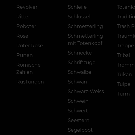
Revolver
Schleife
Totenk
Ritter
Schlüssel
Traditi
Roboter
Schmetterling
Trash P
Rose
Schmetterling
Traumf
mit Totenkopf
Roter Rose
Treppe
Schnecke
Runen
Tribal
Schriftzüge
Römische
Tromm
Zahlen
Schwalbe
Tukan
Rüstungen
Schwan
Tulpe
Schwarz-Weiss
Turm
Schwein
Schwert
Seestern
Segelboot