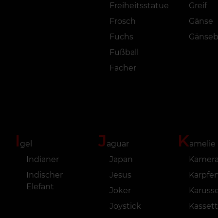
Freiheitsstatue
Greif
Frosch
Gänse
Fuchs
Gänse
Fußball
Fächer
I
J
K
gel
aguar
amelie
Indianer
Japan
Kamer
Indischer
Jesus
Karpfe
Elefant
Joker
Karusse
Joystick
Kasset