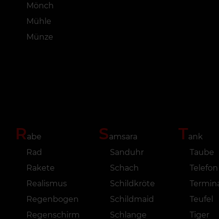
Mönch
Mühle
Münze
R
S
T
abe
amsara
ank
Rad
Sanduhr
Taube
Rakete
Schach
Telefon
Realismus
Schildkröte
Termin
Regenbogen
Schildmaid
Teufel
Regenschirm
Schlange
Tiger