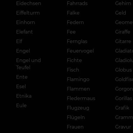
Eidechsen
Fahrrads
Gehirn
Eiffelturm
Falke
Geld
Einhorn
Federn
Geomet
Elefant
Fee
Giraffe
Elf
Fernglas
Gitarre
Engel
Feuervogel
Gladiat
Engel und
Fichte
Gladiol
Teufel
Fisch
Globus
Ente
Flamingo
Goldfis
Esel
Flammen
Gorgon
Etnika
Fledermaus
Gorillas
Eule
Flugzeug
Grafik
Flügeln
Gramm
Frauen
Gravur